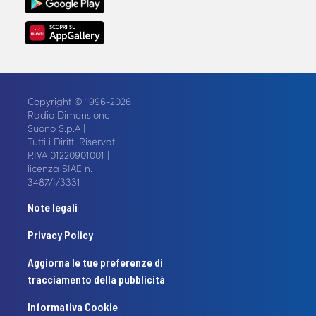
Copyright © 1996-2026
Radio Dimensione
Suono S.p.A |
Tutti i Diritti Riservati |
P.IVA 01220901001 |
licenza SIAE n.
3487/I/3331
Note legali
Privacy Policy
Aggiorna le tue preferenze di
tracciamento della pubblicità
Informativa Cookie