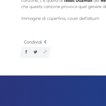
canzone, c’è quella di
Isaac Guzman
del
Ne
che questa canzone provoca quel genere di
Immagine di copertina, cover dell’album
Condividi