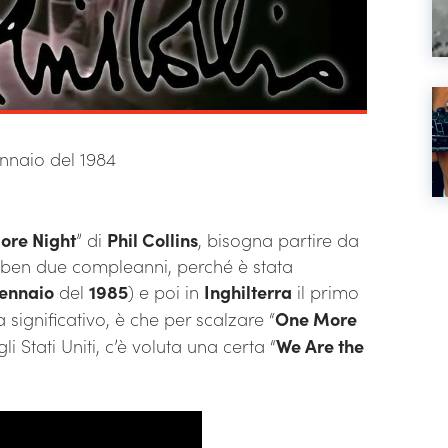
ennaio del 1984
ore Night
” di
Phil Collins
, bisogna partire da
a ben due compleanni, perché è stata
ennaio
del
1985
) e poi in
Inghilterra
il primo
significativo, è che per scalzare “
One More
i Stati Uniti, c’è voluta una certa “
We Are the