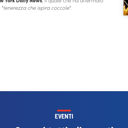
w York Daily News
, il quale che ha affermato
 “
tenerezza che ispira coccole
“.
EVENTI