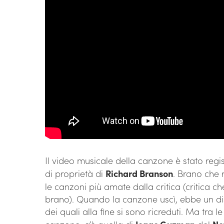
Il video musicale della canzone è stato regi
di proprietà di
Richard Branson
. Brano che r
le canzoni più amate dalla critica (critica c
brano). Quando la canzone uscì, ebbe un discr
dei quali alla fine si sono ricreduti. Ma tra