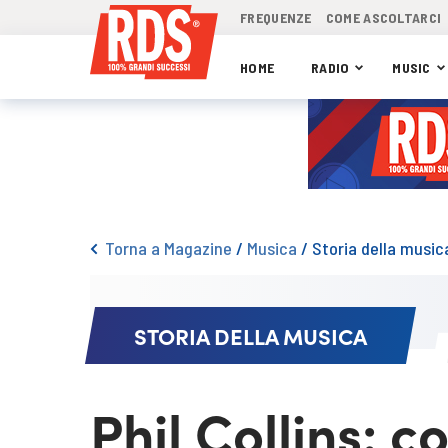
FREQUENZE
COME ASCOLTARCI
HOME
RADIO
MUSIC
Torna a Magazine
/
Musica
/
Storia della music
STORIA DELLA MUSICA
Phil Collins: 