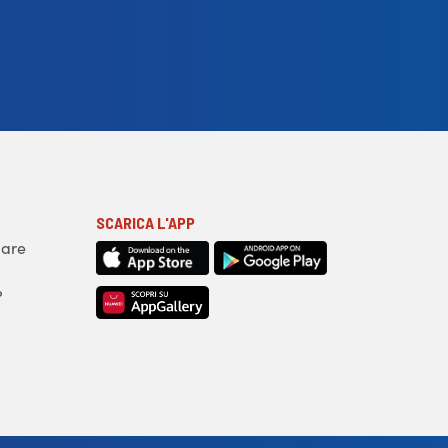
SCARICA L'APP
iare
?