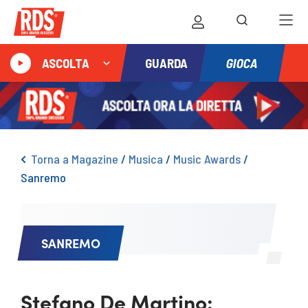
GIOCA
ASCOLTA
GUARDA
Torna a Magazine
/
Musica
/
Music Awards
/
Sanremo
SANREMO
Stefano De Martino: