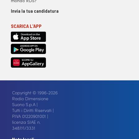
mondo RDS?
Invia la tua candidatura
SCARICA L'APP
Copyright © 1996-2026
Radio Dimensione
Suono S.p.A |
Tutti i Diritti Riservati |
P.IVA 01220901001 |
licenza SIAE n.
3487/I/3331