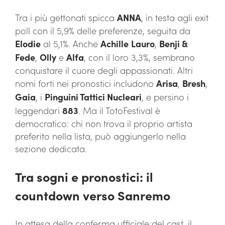
Tra i più gettonati spicca
ANNA
, in testa agli exit
poll con il 5,9% delle preferenze, seguita da
Elodie
al 5,1%. Anche
Achille
Lauro
,
Benji &
Fede
,
Olly
e
Alfa
, con il loro 3,3%, sembrano
conquistare il cuore degli appassionati. Altri
nomi forti nei pronostici includono
Arisa
,
Bresh
,
Gaia
, i
Pinguini Tattici Nucleari
, e persino i
leggendari
883
. Ma il TotoFestival è
democratico: chi non trova il proprio artista
preferito nella lista, può aggiungerlo nella
sezione dedicata.
Tra sogni e pronostici: il
countdown verso Sanremo
In attesa della conferma ufficiale del cast, il