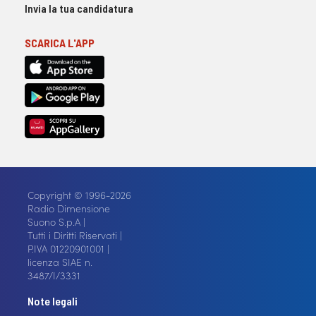
Invia la tua candidatura
SCARICA L'APP
Copyright © 1996-2026
Radio Dimensione
Suono S.p.A |
Tutti i Diritti Riservati |
P.IVA 01220901001 |
licenza SIAE n.
3487/I/3331
Note legali