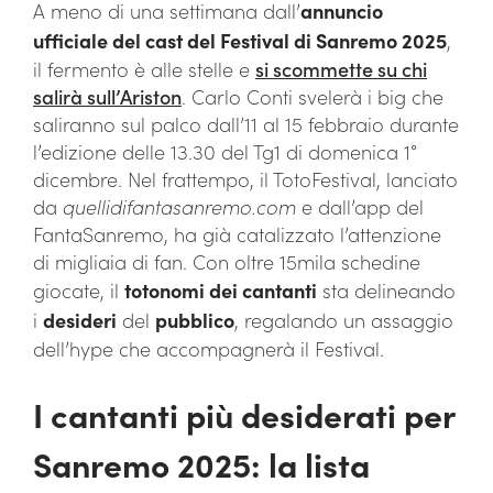
A meno di una settimana dall’
annuncio
ufficiale del cast del Festival di Sanremo 2025
,
il fermento è alle stelle e
si scommette su chi
salirà sull’Ariston
. Carlo Conti svelerà i big che
saliranno sul palco dall’11 al 15 febbraio durante
l’edizione delle 13.30 del Tg1 di domenica 1°
dicembre. Nel frattempo, il TotoFestival, lanciato
da
quellidifantasanremo.com
e dall’app del
FantaSanremo, ha già catalizzato l’attenzione
di migliaia di fan. Con oltre 15mila schedine
giocate, il
totonomi dei cantanti
sta delineando
i
desideri
del
pubblico
, regalando un assaggio
dell’hype che accompagnerà il Festival.
I cantanti più desiderati per
Sanremo 2025: la lista