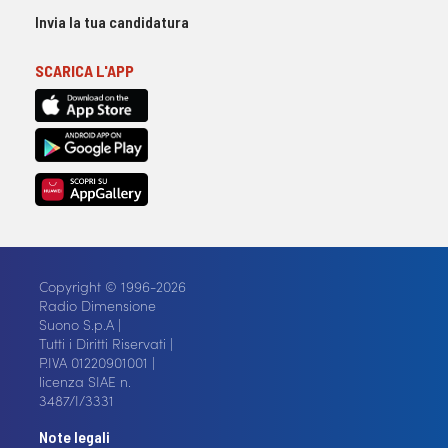
Invia la tua candidatura
SCARICA L'APP
Copyright © 1996-2026
Radio Dimensione
Suono S.p.A |
Tutti i Diritti Riservati |
P.IVA 01220901001 |
licenza SIAE n.
3487/I/3331
Note legali