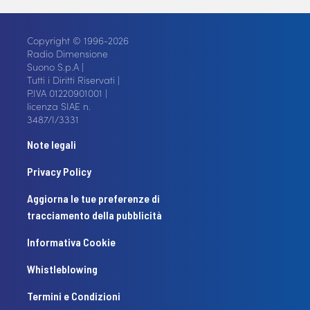
Copyright © 1996-2026
Radio Dimensione
Suono S.p.A |
Tutti i Diritti Riservati |
P.IVA 01220901001 |
licenza SIAE n.
3487/I/3331
Note legali
Privacy Policy
Aggiorna le tue preferenze di
tracciamento della pubblicità
Informativa Cookie
Whistleblowing
Termini e Condizioni