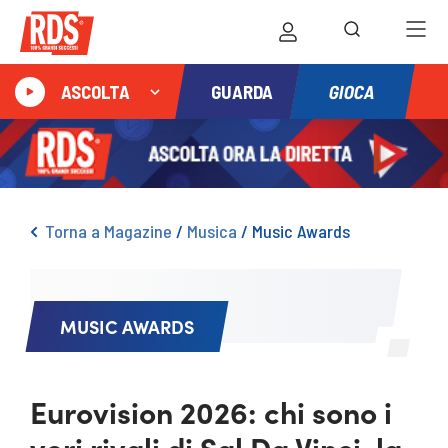
GIOCA
ASCOLTA
GUARDA
Torna a Magazine
/
Musica
/
Music Awards
MUSIC AWARDS
Eurovision 2026: chi sono i
veri rivali di Sal Da Vinci, la