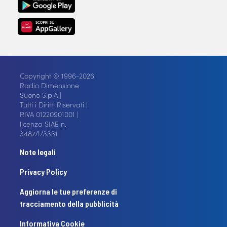
Copyright © 1996-2026
Radio Dimensione
Suono S.p.A |
Tutti i Diritti Riservati |
P.IVA 01220901001 |
licenza SIAE n.
3487/I/3331
Note legali
Privacy Policy
Aggiorna le tue preferenze di
tracciamento della pubblicità
Informativa Cookie