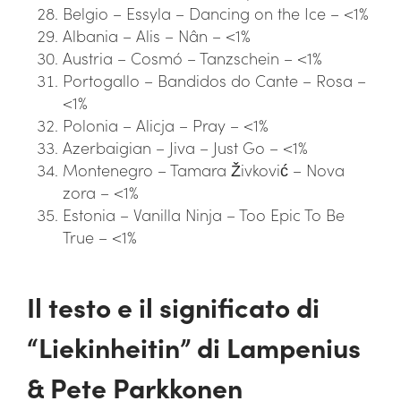
Belgio – Essyla – Dancing on the Ice – <1%
Albania – Alis – Nân – <1%
Austria – Cosmó – Tanzschein – <1%
Portogallo – Bandidos do Cante – Rosa –
<1%
Polonia – Alicja – Pray – <1%
Azerbaigian – Jiva – Just Go – <1%
Montenegro – Tamara Živković – Nova
zora – <1%
Estonia – Vanilla Ninja – Too Epic To Be
True – <1%
Il testo e il significato di
“Liekinheitin” di Lampenius
& Pete Parkkonen