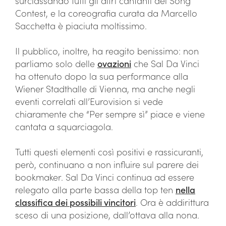
surclassando tutti gli altri cantanti del Song
Contest, e la coreografia curata da Marcello
Sacchetta è piaciuta moltissimo.
Il pubblico, inoltre, ha reagito benissimo: non
parliamo solo delle
ovazioni
che Sal Da Vinci
ha ottenuto dopo la sua performance alla
Wiener Stadthalle di Vienna, ma anche negli
eventi correlati all’Eurovision si vede
chiaramente che “Per sempre sì” piace e viene
cantata a squarciagola.
Tutti questi elementi così positivi e rassicuranti,
però, continuano a non influire sul parere dei
bookmaker. Sal Da Vinci continua ad essere
relegato alla parte bassa della top ten
nella
classifica dei possibili vincitori
. Ora è addirittura
sceso di una posizione, dall’ottava alla nona.