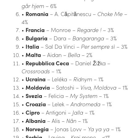
går hjem
– 6%
•
Romania
– A. Căpitănescu –
Choke Me
–
4%
•
Francia
– Monroe –
Regarde !
– 3%
•
Bulgaria
– Dara –
Bangaranga
– 3%
•
Italia
– Sal Da Vinci –
Per sempre sì
– 3%
•
Malta
– Aidan –
Bella
– 2%
•
Repubblica Ceca
– Daniel Žižka –
Crossroads
– 1%
•
Ucraina
– Leléka –
Ridnym
– 1%
•
Moldavia
– Satoshi –
Viva, Moldova
– 1%
•
Svezia
– Felicia –
My System
– 1%
•
Croazia
– Lelek –
Andromeda
– 1%
•
Cipro
– Antigoni –
Jalla
– 1%
•
Albania
– Alis –
Nân
– 1%
•
Norvegia
– Jonas Lovv –
Ya ya ya
– 1%
•
Serbia
– Lavina –
Kraj mene
– <1%