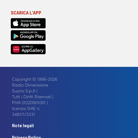
SCARICA L'APP
Copyright © 1996-2026
Radio Dimensione
Suono S.p.A |
Tutti i Diritti Riservati |
P.IVA 01220901001 |
licenza SIAE n.
3487/I/3331
Note legali
Privacy Policy