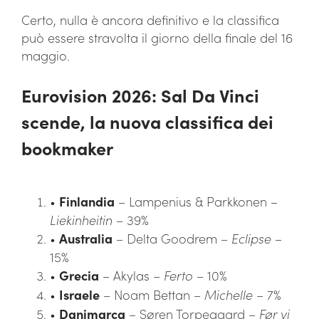
Certo, nulla è ancora definitivo e la classifica
può essere stravolta il giorno della finale del 16
maggio.
Eurovision 2026: Sal Da Vinci
scende, la nuova classifica dei
bookmaker
•
Finlandia
– Lampenius & Parkkonen –
Liekinheitin
– 39%
•
Australia
– Delta Goodrem –
Eclipse
–
15%
•
Grecia
– Akylas –
Ferto
– 10%
•
Israele
– Noam Bettan –
Michelle
– 7%
•
Danimarca
– Søren Torpegaard –
Før vi