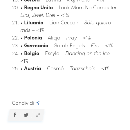
•
Regno Unito
– Look Mum No Computer –
Eins, Zwei, Drei
– <1%
•
Lituania
– Lion Ceccah –
Sólo quiero
más
– <1%
•
Polonia
– Alicja –
Pray
– <1%
•
Germania
– Sarah Engels –
Fire
– <1%
•
Belgio
– Essyla –
Dancing on the Ice
–
<1%
•
Austria
– Cosmó –
Tanzschein
– <1%
Condividi