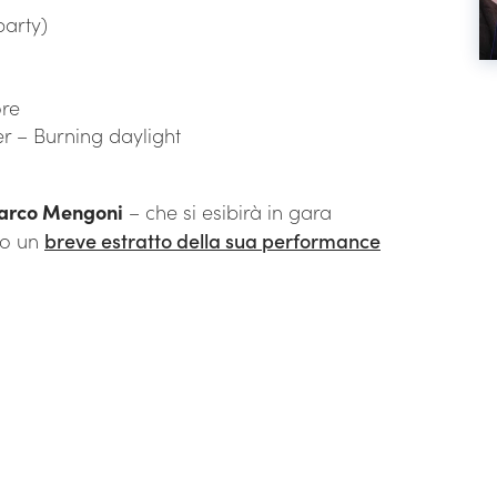
party)
ore
r – Burning daylight
arco Mengoni
– che si esibirà in gara
ato un
breve estratto della sua performance