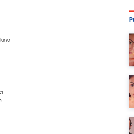
P
 luna
va
s