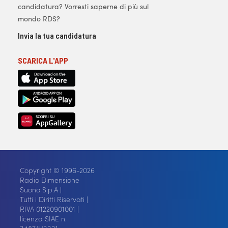
candidatura? Vorresti saperne di più sul
mondo RDS?
Invia la tua candidatura
SCARICA L'APP
Copyright © 1996-2026
Radio Dimensione
Suono S.p.A |
Tutti i Diritti Riservati |
P.IVA 01220901001 |
licenza SIAE n.
3487/I/3331