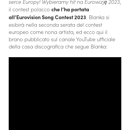
serce Europy! Wybieramy hit na Eurowizję 2023
,
il contest polacco
che l’ha portata
all’Eurovision Song Contest 2023
. Blanka si
esibirà nella seconda serata del contest
europeo come nona artista, ed ecco qui il
brano pubblicato sul canale YouTube ufficiale
della casa discografica che segue Blanka: