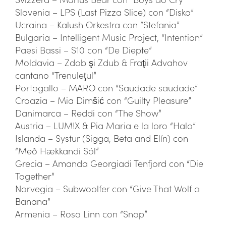
Slovenia – LPS (Last Pizza Slice) con “Disko”
Ucraina – Kalush Orkestra con “Stefania”
Bulgaria – Intelligent Music Project, “Intention”
Paesi Bassi – S10 con “De Diepte”
Moldavia – Zdob şi Zdub & Fraţii Advahov
cantano “Trenuleţul”
Portogallo – MARO con “Saudade saudade”
Croazia – Mia Dimšić con “Guilty Pleasure”
Danimarca – Reddi con “The Show”
Austria – LUM!X & Pia Maria e la loro “Halo”
Islanda – Systur (Sigga, Beta and Elín) con
“Með Hækkandi Sól”
Grecia – Amanda Georgiadi Tenfjord con “Die
Together”
Norvegia – Subwoolfer con “Give That Wolf a
Banana”
Armenia – Rosa Linn con “Snap”