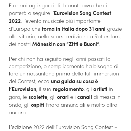
È ormai agli sgoccioli il countdown che ci
porterà a seguire l’
Eurovision Song Contest
2022
, l’evento musicale più importante
d’Europa che
torna in Italia dopo 31 anni
grazie
alla vittoria, nella scorsa edizione a Rotterdam,
dei nostri
Måneskin con “Zitti e Buoni”
.
Per chi non ha seguito negli anni passati la
competizione, o semplicemente ha bisogno di
fare un riassuntone prima della full-immersion
del Contest, ecco
una guida su cosa è
l’Eurovision
, il suo
regolamento
, gli
artisti
in
gara, le
scalette
, gli
orari
e i
canali
di messa in
onda, gli
ospiti
finora annunciati e molto altro
ancora.
L’edizione 2022 dell’Eurovision Song Contest –