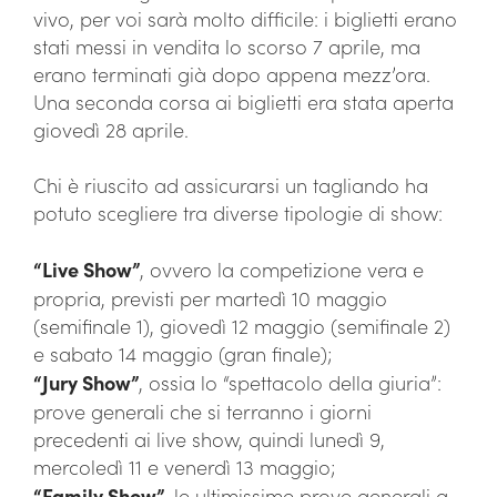
vivo, per voi sarà molto difficile: i biglietti erano
stati messi in vendita lo scorso 7 aprile, ma
erano terminati già dopo appena mezz’ora.
Una seconda corsa ai biglietti era stata aperta
giovedì 28 aprile.
Chi è riuscito ad assicurarsi un tagliando ha
potuto scegliere tra diverse tipologie di show:
“Live Show”
, ovvero la competizione vera e
propria, previsti per martedì 10 maggio
(semifinale 1), giovedì 12 maggio (semifinale 2)
e sabato 14 maggio (gran finale);
“Jury Show”
, ossia lo “spettacolo della giuria”:
prove generali che si terranno i giorni
precedenti ai live show, quindi lunedì 9,
mercoledì 11 e venerdì 13 maggio;
“Family Show”
, le ultimissime prove generali a