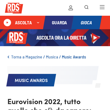
GIOCA
ASCOLTA
GUARDA
Torna a Magazine
/
Musica
/
Music Awards
MUSIC AWARDS
Eurovision 2022, tutto
quello che c’è da sapere: