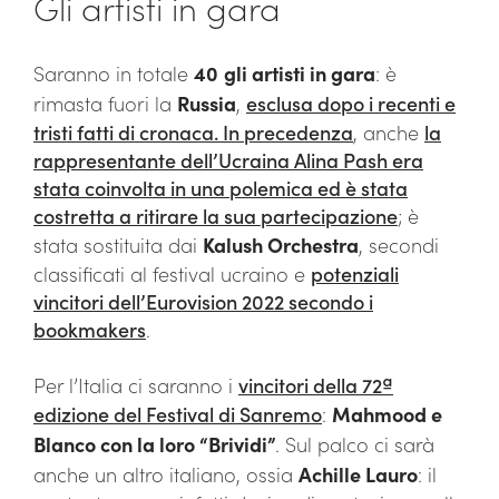
Gli artisti in gara
Saranno in totale
40
gli artisti in gara
: è
rimasta fuori la
Russia
,
esclusa dopo i recenti e
tristi fatti di cronaca. In precedenza
, anche
la
rappresentante dell’Ucraina Alina Pash era
stata coinvolta in una polemica ed è stata
costretta a ritirare la sua partecipazione
; è
stata sostituita dai
Kalush Orchestra
, secondi
classificati al festival ucraino e
potenziali
vincitori dell’Eurovision 2022 secondo i
bookmakers
.
Per l’Italia ci saranno i
vincitori della 72ª
edizione del Festival di Sanremo
:
Mahmood e
Blanco con la loro “Brividi”
. Sul palco ci sarà
anche un altro italiano, ossia
Achille Lauro
: il