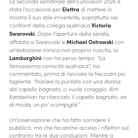
La seconda semifinale dell’Eurovision 2026 è
stata l’occasione per
Elettra
di mettere in
mostra il suo stile irriverente, soprattutto nei
confronti della collega austriaca
Victoria
Swarovski
. Dopo l’apertura della serata,
affidata a Swarovski e
Michael Ostrowski
con
un’esibizione ironica non proprio riuscita, la
Lamborghini
non ha perso tempo:
“La
famosissima comicità austriaca”
, ha
commentato, prima di lanciare la frecciata più
tagliente.
“Iniziare la puntata con una donna
dal capello bagnato, ci vuole coraggio. Kim
Kardashian ha rilanciato il capello bagnato, va
di moda, un po’ scompigliè”
.
Un’osservazione che ha fatto sorridere il
pubblico, ma che ha anche acceso i riflettori sul
confronto tra le due conduzioni. Mentre a