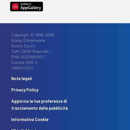
Copyright © 1996-2026
Radio Dimensione
Suono S.p.A |
Tutti i Diritti Riservati |
P.IVA 01220901001 |
licenza SIAE n.
3487/I/3331
Note legali
Privacy Policy
Aggiorna le tue preferenze di
tracciamento della pubblicità
Informativa Cookie