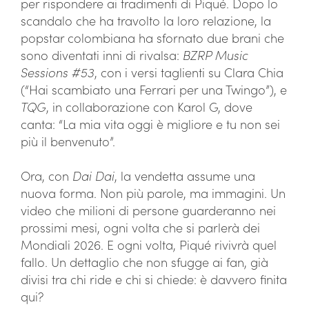
per rispondere ai tradimenti di Piqué. Dopo lo
scandalo che ha travolto la loro relazione, la
popstar colombiana ha sfornato due brani che
sono diventati inni di rivalsa:
BZRP Music
Sessions #53
, con i versi taglienti su Clara Chia
(“Hai scambiato una Ferrari per una Twingo”), e
TQG
, in collaborazione con Karol G, dove
canta: “La mia vita oggi è migliore e tu non sei
più il benvenuto”.
Ora, con
Dai Dai
, la vendetta assume una
nuova forma. Non più parole, ma immagini. Un
video che milioni di persone guarderanno nei
prossimi mesi, ogni volta che si parlerà dei
Mondiali 2026. E ogni volta, Piqué rivivrà quel
fallo. Un dettaglio che non sfugge ai fan, già
divisi tra chi ride e chi si chiede: è davvero finita
qui?