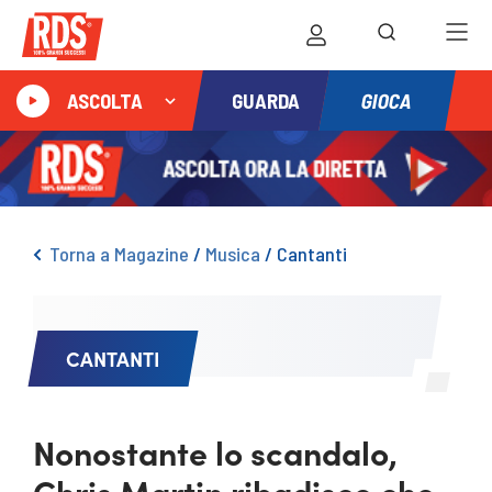
GIOCA
ASCOLTA
GUARDA
Torna a Magazine
/
Musica
/
Cantanti
CANTANTI
Nonostante lo scandalo,
Chris Martin ribadisce che