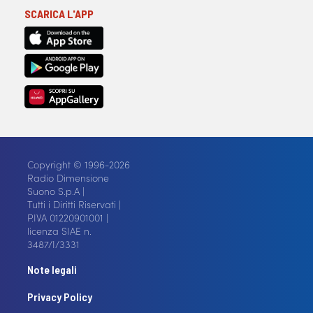
SCARICA L'APP
Copyright © 1996-2026
Radio Dimensione
Suono S.p.A |
Tutti i Diritti Riservati |
P.IVA 01220901001 |
licenza SIAE n.
3487/I/3331
Note legali
Privacy Policy