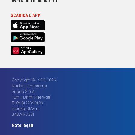
Invia la tua candidatura
SCARICA L'APP
Copyright © 1996-2026
Radio Dimensione
Suono S.p.A |
Tutti i Diritti Riservati |
P.IVA 01220901001 |
licenza SIAE n.
3487/I/3331
Note legali