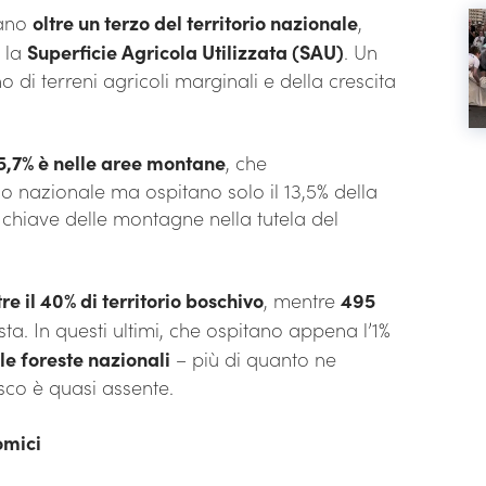
pano
oltre un terzo del territorio nazionale
,
 la
Superficie Agricola Utilizzata (SAU)
. Un
i terreni agricoli marginali e della crescita
75,7% è nelle aree montane
, che
o nazionale ma ospitano solo il 13,5% della
 chiave delle montagne nella tutela del
re il 40% di territorio boschivo
, mentre
495
esta. In questi ultimi, che ospitano appena l’1%
le foreste nazionali
– più di quanto ne
sco è quasi assente.
omici