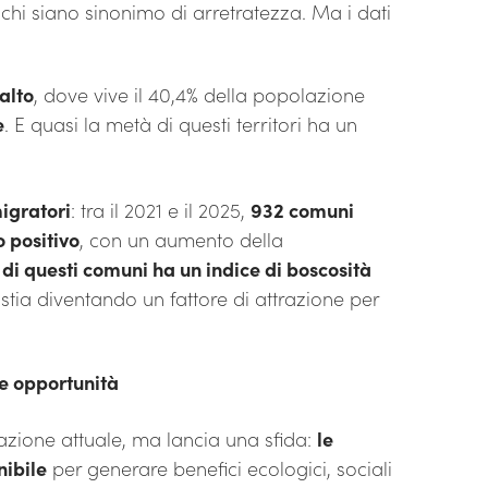
schi siano sinonimo di arretratezza. Ma i dati
alto
, dove vive il 40,4% della popolazione
e
. E quasi la metà di questi territori ha un
migratori
: tra il 2021 e il 2025,
932 comuni
o positivo
, con un aumento della
% di questi comuni ha un indice di boscosità
stia diventando un fattore di attrazione per
ve opportunità
tuazione attuale, ma lancia una sfida:
le
nibile
per generare benefici ecologici, sociali