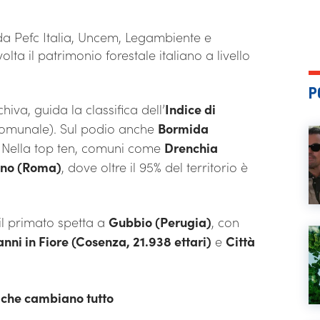
a Pefc Italia, Uncem, Legambiente e
a il patrimonio forestale italiano a livello
P
hiva, guida la classifica dell’
Indice di
 comunale). Sul podio anche
Bormida
. Nella top ten, comuni come
Drenchia
ano (Roma)
, dove oltre il 95% del territorio è
 il primato spetta a
Gubbio (Perugia)
, con
nni in Fiore (Cosenza, 21.938 ettari)
e
Città
i che cambiano tutto