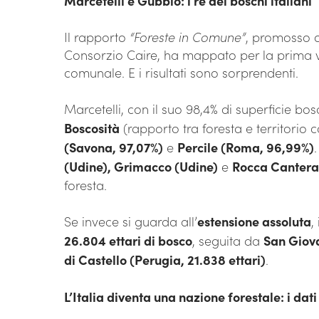
Marcetelli e Gubbio: i re dei boschi italiani
Il rapporto
“Foreste in Comune”
, promosso d
Consorzio Caire, ha mappato per la prima volt
comunale. E i risultati sono sorprendenti.
Marcetelli, con il suo 98,4% di superficie bosc
Boscosità
(rapporto tra foresta e territorio
(Savona, 97,07%)
e
Percile (Roma, 96,99%)
(Udine), Grimacco (Udine)
e
Rocca Canter
foresta.
Se invece si guarda all’
estensione assoluta
,
26.804 ettari di bosco
, seguita da
San Giova
di Castello (Perugia, 21.838 ettari)
.
L’Italia diventa una nazione forestale: i dat