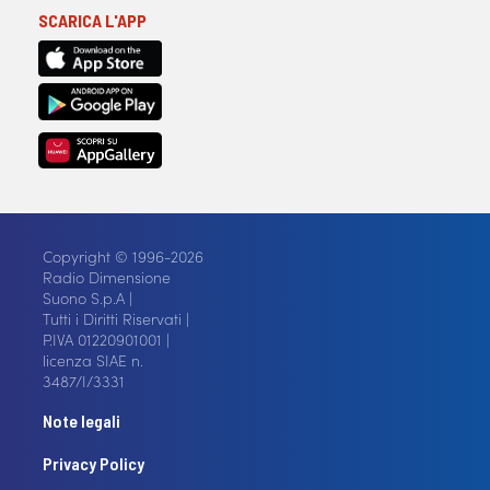
SCARICA L'APP
Copyright © 1996-2026
Radio Dimensione
Suono S.p.A |
Tutti i Diritti Riservati |
P.IVA 01220901001 |
licenza SIAE n.
3487/I/3331
Note legali
Privacy Policy