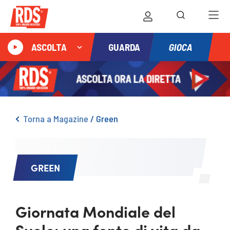
GIOCA
ASCOLTA
GUARDA
Torna a Magazine
/
Green
GREEN
Giornata Mondiale del
Suolo: una fonte di vita da