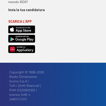
mondo RDS?
Invia la tua candidatura
SCARICA L'APP
Copyright © 1996-2026
Radio Dimensione
Suono S.p.A |
Tutti i Diritti Riservati |
P.IVA 01220901001 |
licenza SIAE n.
3487/I/3331