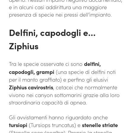
e in alcuni casi addirittura una maggiore
presenza di specie nei pressi dell’impianto.
Delfini, capodogli e…
Ziphius
Tra le specie osservate ci sono
delfini,
capodogli, grampi
(una specie di delfini noti
per il manto graffiato) e perfino gli elusivi
Ziphius cavirostris
, cetacei che normalmente
vivono nei canyon sottomarini grazie alla loro
straordinaria capacità di apnea.
Gli avvistamenti hanno riguardato anche
tursiopi
(Tursiops truncatus) e
stenelle striate
(Stenella coeruleoalba). Proprio la stenella