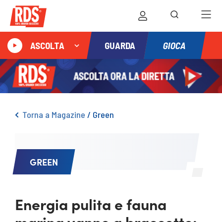
GIOCA
ASCOLTA
GUARDA
Torna a Magazine
/
Green
GREEN
Energia pulita e fauna
marina vanno a braccetto: