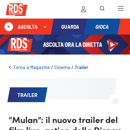
GIOCA
ASCOLTA
GUARDA
Torna a Magazine
/
Cinema
/
Trailer
TRAILER
“Mulan”: il nuovo trailer del
film live-action della Disney