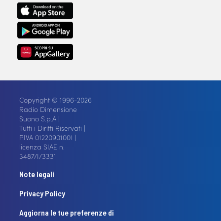
Copyright © 1996-2026
Radio Dimensione
Suono S.p.A |
Tutti i Diritti Riservati |
P.IVA 01220901001 |
licenza SIAE n.
3487/I/3331
Note legali
Privacy Policy
Aggiorna le tue preferenze di