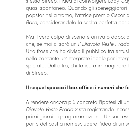
stessa Streep, l’idea di coinvolgere Lady 
quasi spontaneo. Quando gli sceneggiatori
popstar nella trama, l’attrice premio Oscar 
Born
, considerandola la scelta perfetta pe
Ma il vero colpo di scena è arrivato dopo: d
che, se mai ci sarà un
Il Diavolo Veste Prad
Una frase che ha diviso il pubblico tra entus
nella cantante un’interprete ideale per int
spietata. Dall’altro, chi fatica a immaginare
di Streep.
Il sequel spacca il box office: i numeri che 
A rendere ancora più concreta l’ipotesi di u
Diavolo Veste Prada 2
sta registrando incas
primi giorni di programmazione. Un successo
parte del cast a non escludere l’idea di un s