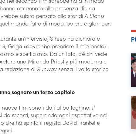
Gaga nel secondo film sarebbe nata in modo
 hanno accennato alla presenza di una
avrebbe subito pensato alla star di
A Star Is
r quel mondo fatto di moda, potere e glamour.
urante un’intervista, Streep ha dichiarato
P
a 3
, Gaga «dovrebbe prendere il mio posto».
iasmo e scetticismo. Da un lato, c’è chi vede
erpretare una Miranda Priestly più moderna e
 la redazione di
Runway
senza il volto storico
fanno sognare un terzo capitolo
n nuovo film sono i dati al botteghino.
Il
si da record, superando ogni aspettativa nei
 che ha spinto il regista David Frankel e
equel.