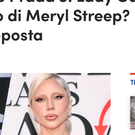
o di Meryl Streep?
oposta
T