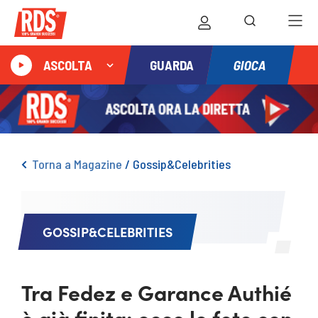
GIOCA
ASCOLTA
GUARDA
Torna a Magazine
/
Gossip&Celebrities
GOSSIP&CELEBRITIES
Tra Fedez e Garance Authié
è già finita: ecco le foto con