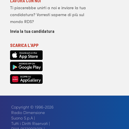
LAVORA CON NOI
Ti piacerebbe unirti a noi e inviare la tua
candidatura? Vorresti saperne di più sul
mondo RDS?
Invia la tua candidatura
SCARICA L'APP
Copyright © 1996-2026
Radio Dimensione
Suono S.p.A |
Tutti i Diritti Riservati |
P.IVA 01220901001 |