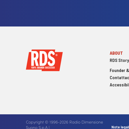
ABOUT
RDS Story
Founder &
Contattac
Accessibil
Copyright © 1996-2026 Radio Dimensione
Suono S.p.A |
Note legal