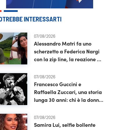
OTREBBE INTERESSARTI
07/08/2026
Alessandro Matri fa uno
scherzetto a Federica Nargi
con la zip line, la reazione è
tutta da vedere
07/08/2026
Francesco Guccini e
Raffaella Zuccari, una storia
lunga 30 anni: chi è la donna
che gli è stata accanto fino
alla fine
07/08/2026
Samira Lui, selfie bollente