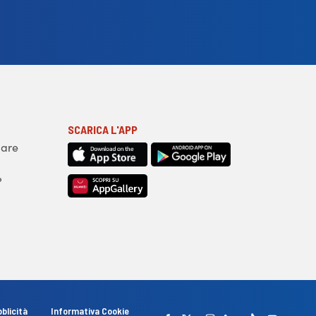
SCARICA L'APP
iare
?
blicità
Informativa Cookie