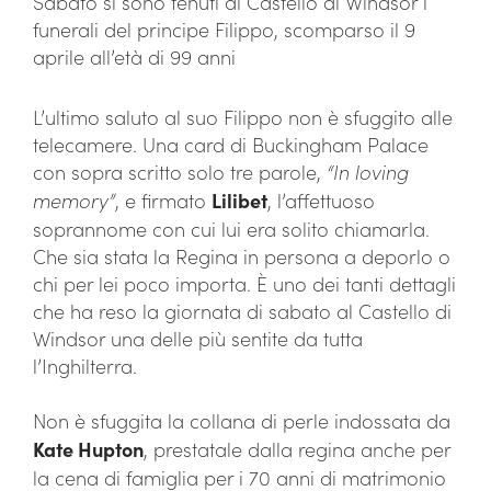
Sabato si sono tenuti al Castello di Windsor i
funerali del principe Filippo, scomparso il 9
aprile all’età di 99 anni
L’ultimo saluto al suo Filippo non è sfuggito alle
telecamere. Una card di Buckingham Palace
con sopra scritto solo tre parole,
“In loving
memory”
, e firmato
Lilibet
, l’affettuoso
soprannome con cui lui era solito chiamarla.
Che sia stata la Regina in persona a deporlo o
chi per lei poco importa. È uno dei tanti dettagli
che ha reso la giornata di sabato al Castello di
Windsor una delle più sentite da tutta
l’Inghilterra.
Non è sfuggita la collana di perle indossata da
Kate Hupton
, prestatale dalla regina anche per
la cena di famiglia per i 70 anni di matrimonio