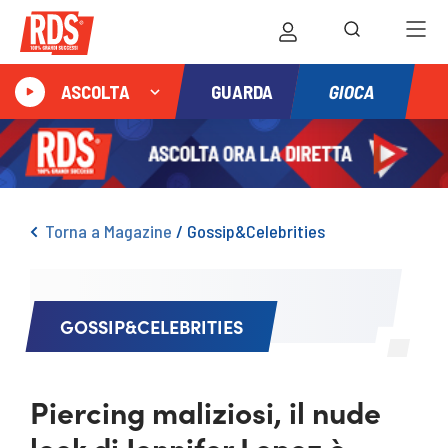
GIOCA
ASCOLTA
GUARDA
Torna a Magazine
/
Gossip&Celebrities
GOSSIP&CELEBRITIES
Piercing maliziosi, il nude
look di Jennifer Lopez è