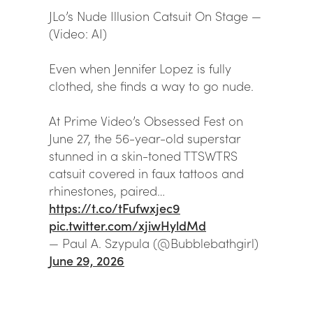
JLo’s Nude Illusion Catsuit On Stage —
(Video: AI)
Even when Jennifer Lopez is fully
clothed, she finds a way to go nude.
At Prime Video’s Obsessed Fest on
June 27, the 56-year-old superstar
stunned in a skin-toned TTSWTRS
catsuit covered in faux tattoos and
rhinestones, paired…
https://t.co/tFufwxjec9
pic.twitter.com/xjiwHyldMd
— Paul A. Szypula (@Bubblebathgirl)
June 29, 2026