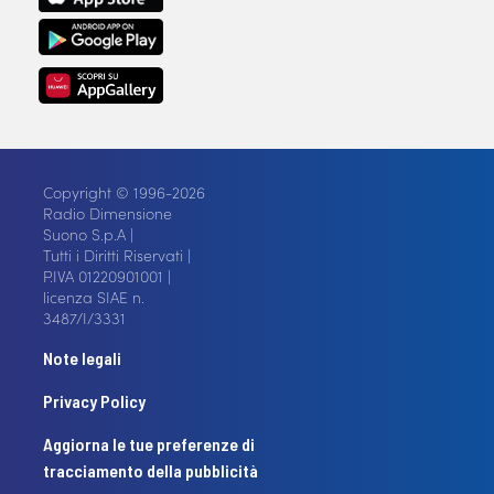
Copyright © 1996-2026
Radio Dimensione
Suono S.p.A |
Tutti i Diritti Riservati |
P.IVA 01220901001 |
licenza SIAE n.
3487/I/3331
Note legali
Privacy Policy
Aggiorna le tue preferenze di
tracciamento della pubblicità