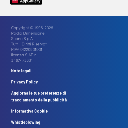
Copyright © 1996-2026
Radio Dimensione
Suono S.p.A |
Tutti i Diritti Riservati |
P.IVA 01220901001 |
licenza SIAE n.
3487/I/3331
Note legali
Privacy Policy
Aggiorna le tue preferenze di
tracciamento della pubblicità
Informativa Cookie
Whistleblowing