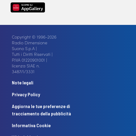
Copyright © 1996-2026
Radio Dimensione
Suono S.p.A |
Tutti i Diritti Riservati |
P.IVA 01220901001 |
licenza SIAE n.
3487/I/3331
Note legali
Privacy Policy
Aggiorna le tue preferenze di
tracciamento della pubblicità
Informativa Cookie