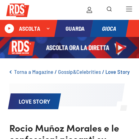
GIOCA
ASCOLTA
GUARDA
Torna a Magazine
/
Gossip&Celebrities
/
Love Story
LOVE STORY
Rocio Muñoz Morales e le
confessioni piccanti su