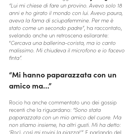
“Lui mi chiese di fare un provino. Avevo solo 18
anni e ho girato il mondo con lui. Avevo paura,
aveva la fama di sciupafemmine. Per me è
stato come un secondo padre”
, ha raccontato,
svelando anche un retroscena esilarante:
“
Cercava una ballerina-corista, ma io canto
malissimo. Mi chiudeva il microfono e io facevo
finta”.
“Mi hanno paparazzata con un
amico ma…”
Rocio ha anche commentato uno dei gossip
recenti che la riguardano:
“Sono stata
paparazzata con un mio amico del cuore. Ma
non stiamo insieme, ha altri gusti. Mi ha detto:
‘Rocì, così mi rovini la piazza!’”.
E parlando del