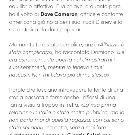
equilibrio affettivo. E la chiave, a quanto pare,
ha il volto di
Dove Cameron
, attrice e cantante
americana già nota per i suoi ruoli Disney e la
sua estetica da dark pop star.
Ma non tutto è stato semplice, anzi. «
All’inizio è
stato complicato
», ha raccontato Damiano. «
Lei
era estremamente aperta nel dimostrarmi i
suoi sentimenti, mentre io tenevo i miei
nascosti. Non mi fidavo più di me stesso
».
Parole che lasciano intravedere le ferite di una
storia passata e forse anche i riflessi di una
fama vissuta troppo in fretta. «
La mia prima
relazione in Italia è stata molto pubblica, ma io
non parlo mai di questa ragazza, con cui sono
stato sei anni
», ha detto, senza mai fare
direttamente il nome di
Giorgia Soleri
, ma