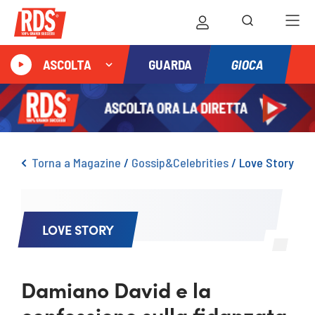
GIOCA
ASCOLTA
GUARDA
Torna a Magazine
/
Gossip&Celebrities
/
Love Story
LOVE STORY
Damiano David e la
confessione sulla fidanzata