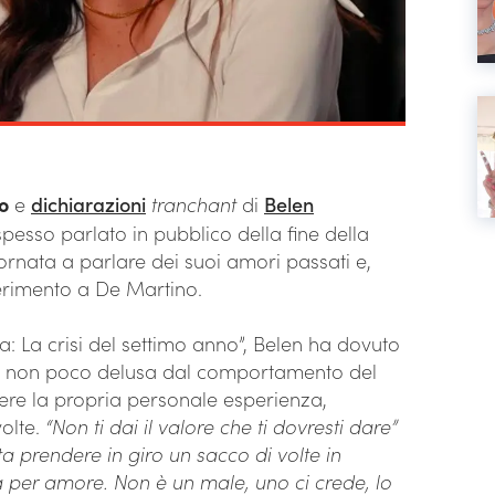
o
e
dichiarazioni
tranchant
di
Belen
spesso parlato in pubblico della fine della
tornata a parlare dei suoi amori passati e,
iferimento a De Martino.
a: La crisi del settimo anno”, Belen ha dovuto
ta non poco delusa dal comportamento del
re la propria personale esperienza,
volte.
“Non ti dai il valore che ti dovresti dare”
ta prendere in giro un sacco di volte in
fa per amore. Non è un male, uno ci crede, lo