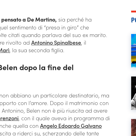
o pensato a De Martino,
sia perché ha
P
uel sentimento di “presa in giro” che
lte citati quando parlava del suo ex marito.
re rivolto ad
Antonino Spinalbese
, il
Marì
, la sua seconda figlia.
Belen dopo la fine del
 non abbiano un particolare destinatario, ma
rapporto con l’amore. Dopo il matrimonio con
Antonino, Belen non è più riuscita ad avere
orenzoni
, con il quale aveva in programma di
anche quella con
Angelo Edoardo Galvano
cita a riderci su, scherzando delle tante