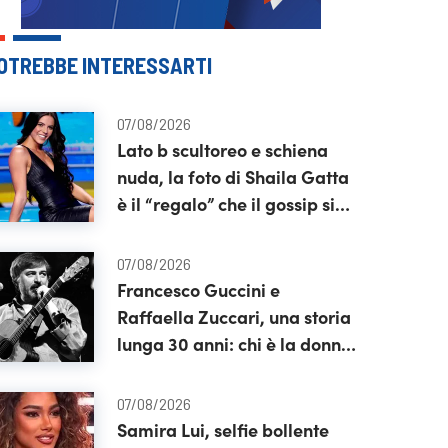
OTREBBE INTERESSARTI
07/08/2026
Lato b scultoreo e schiena
nuda, la foto di Shaila Gatta
è il “regalo” che il gossip si
aspettava
07/08/2026
Francesco Guccini e
Raffaella Zuccari, una storia
lunga 30 anni: chi è la donna
che gli è stata accanto fino
alla fine
07/08/2026
Samira Lui, selfie bollente