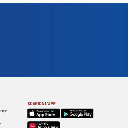
SCARICA L'APP
iare
?