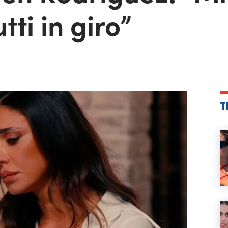
ti in giro”
T