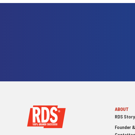
ABOUT
RDS Story
Founder &
Contattac