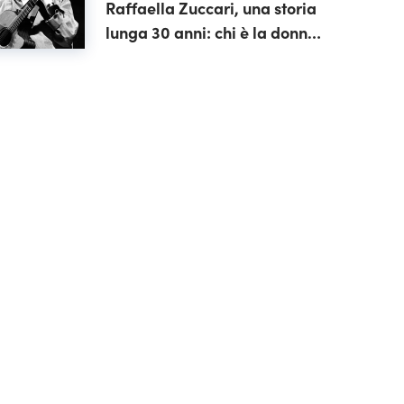
Raffaella Zuccari, una storia
lunga 30 anni: chi è la donna
che gli è stata accanto fino
alla fine