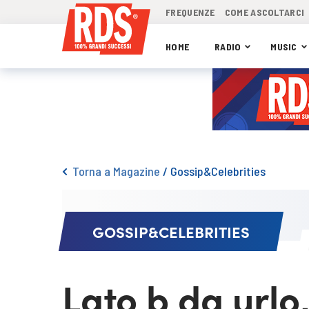
FREQUENZE
COME ASCOLTARCI
HOME
RADIO
MUSIC
Torna a Magazine
/
Gossip&Celebrities
GOSSIP&CELEBRITIES
Lato b da urlo