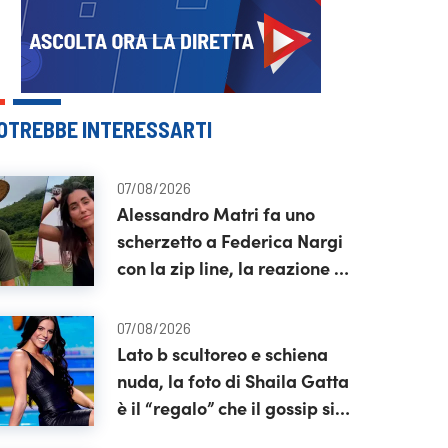
OTREBBE INTERESSARTI
07/08/2026
Alessandro Matri fa uno
scherzetto a Federica Nargi
con la zip line, la reazione è
tutta da vedere
07/08/2026
Lato b scultoreo e schiena
nuda, la foto di Shaila Gatta
è il “regalo” che il gossip si
aspettava