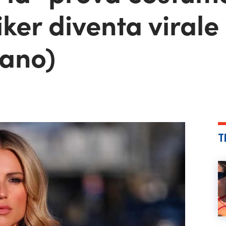
er diventa virale 
ano)
T