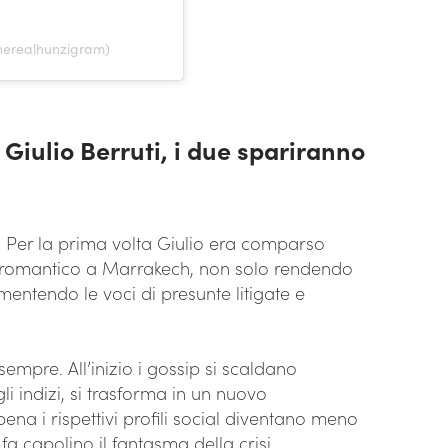
therealhunzigram)
 Giulio Berruti, i due spariranno
 Per la prima volta Giulio era comparso
d romantico a Marrakech, non solo rendendo
smentendo le voci di presunte litigate e
sempre. All’inizio i gossip si scaldano
li indizi, si trasforma in un nuovo
a i rispettivi profili social diventano meno
fa capolino il fantasma della crisi.