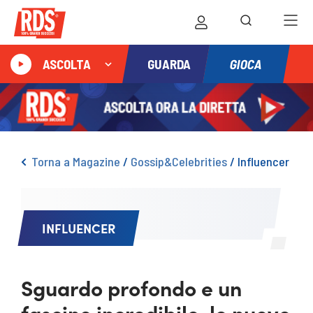
GIOCA
ASCOLTA
GUARDA
Torna a Magazine
/
Gossip&Celebrities
/
Influencer
INFLUENCER
Sguardo profondo e un
fascino incredibile, le nuove