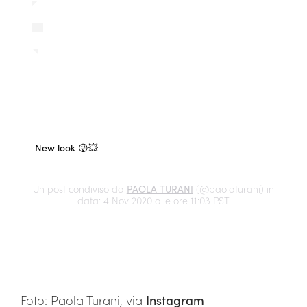
New look 😜💥
Un post condiviso da
PAOLA TURANI
(@paolaturani) in
data: 4 Nov 2020 alle ore 11:03 PST
Foto: Paola Turani, via
Instagram