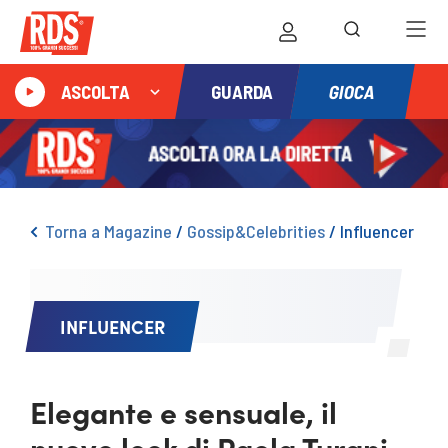
GIOCA
ASCOLTA
GUARDA
Torna a Magazine
/
Gossip&Celebrities
/
Influencer
INFLUENCER
Elegante e sensuale, il
nuovo look di Paola Turani