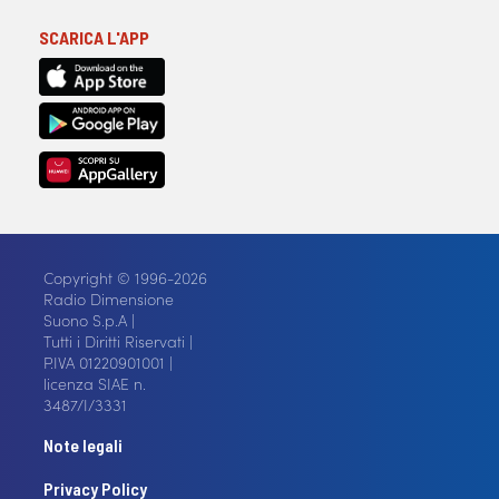
SCARICA L'APP
Copyright © 1996-2026
Radio Dimensione
Suono S.p.A |
Tutti i Diritti Riservati |
P.IVA 01220901001 |
licenza SIAE n.
3487/I/3331
Note legali
Privacy Policy