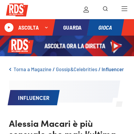
GIOCA
ASCOLTA
GUARDA
Torna a Magazine
/
Gossip&Celebrities
/
Influencer
INFLUENCER
Alessia Macari è più
sensuale che mai: l’ultima