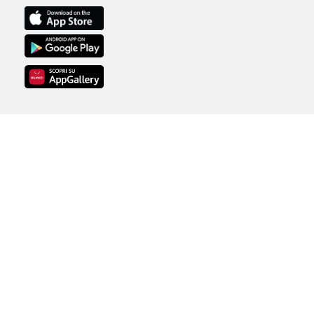
Copyright © 1996-2026
Radio Dimensione
Suono S.p.A |
Tutti i Diritti Riservati |
P.IVA 01220901001 |
licenza SIAE n.
3487/I/3331
Note legali
Privacy Policy
Aggiorna le tue preferenze di