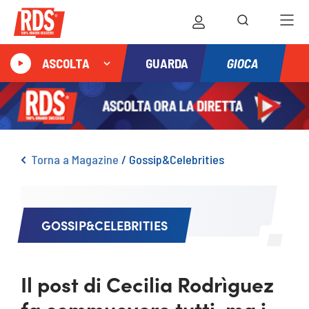
GIOCA
ASCOLTA
GUARDA
Torna a Magazine
/
Gossip&Celebrities
GOSSIP&CELEBRITIES
Il post di Cecilia Rodrìguez
fa commuovere tutti, ma i