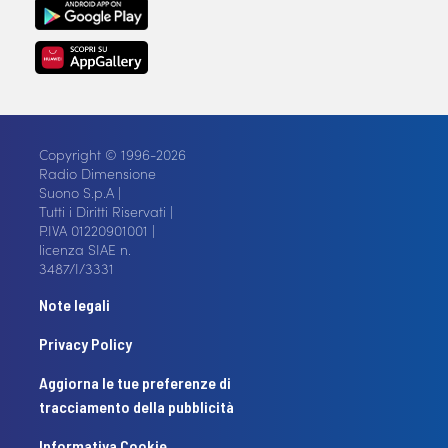
Copyright © 1996-2026
Radio Dimensione
Suono S.p.A |
Tutti i Diritti Riservati |
P.IVA 01220901001 |
licenza SIAE n.
3487/I/3331
Note legali
Privacy Policy
Aggiorna le tue preferenze di
tracciamento della pubblicità
Informativa Cookie