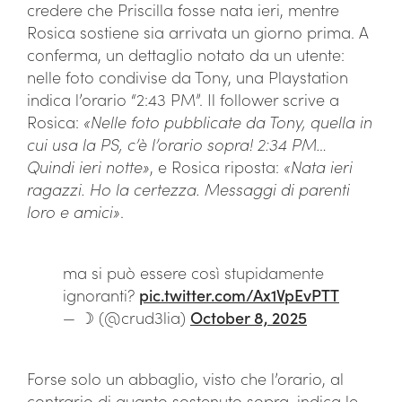
credere che Priscilla fosse nata ieri, mentre
Rosica sostiene sia arrivata un giorno prima. A
conferma, un dettaglio notato da un utente:
nelle foto condivise da Tony, una Playstation
indica l’orario “2:43 PM”. Il follower scrive a
Rosica:
«Nelle foto pubblicate da Tony, quella in
cui usa la PS, c’è l’orario sopra! 2:34 PM…
Quindi ieri notte»
, e Rosica riposta:
«Nata ieri
ragazzi. Ho la certezza. Messaggi di parenti
loro e amici»
.
ma si può essere così stupidamente
ignoranti?
pic.twitter.com/Ax1VpEvPTT
— ☽ (@crud3lia)
October 8, 2025
Forse solo un abbaglio, visto che l’orario, al
contrario di quanto sostenuto sopra, indica le