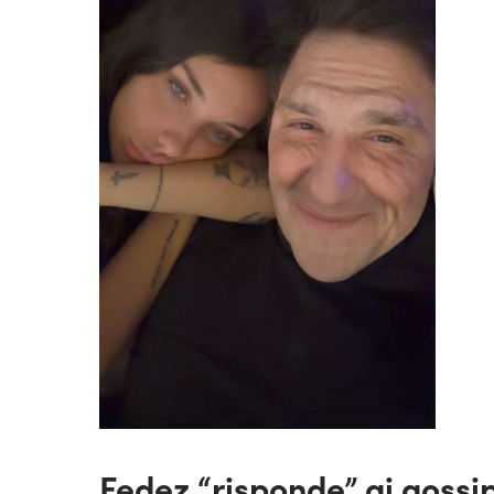
Fedez “risponde” ai gossip 