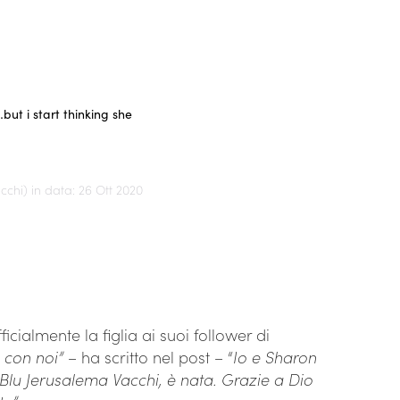
but i start thinking she
hi) in data: 26 Ott 2020
cialmente la figlia ai suoi follower di
i con noi”
– ha scritto nel post – “
Io e Sharon
a Blu Jerusalema Vacchi, è nata. Grazie a Dio