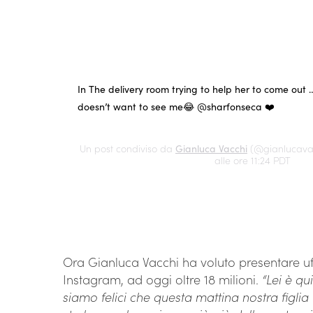
In The delivery room trying to help her to come out …
doesn’t want to see me😂 @sharfonseca ❤️
Un post condiviso da
Gianluca Vacchi
(@gianlucavacc
alle ore 11:24 PDT
Ora Gianluca Vacchi ha voluto presentare uffi
Instagram, ad oggi oltre 18 milioni.
“Lei è qu
siamo felici che questa mattina nostra figli