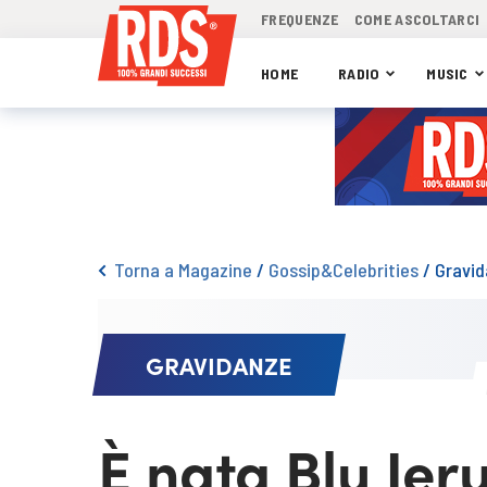
FREQUENZE
COME ASCOLTARCI
HOME
RADIO
MUSIC
Torna a Magazine
/
Gossip&Celebrities
/
Gravi
GRAVIDANZE
È nata Blu Jeru