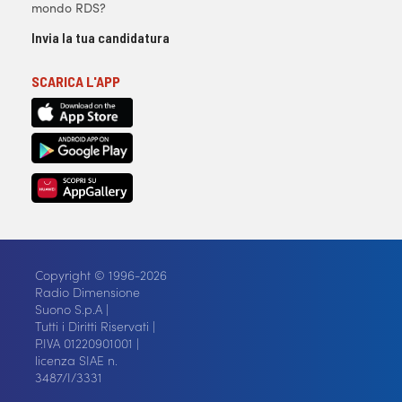
mondo RDS?
Invia la tua candidatura
SCARICA L'APP
Copyright © 1996-2026
Radio Dimensione
Suono S.p.A |
Tutti i Diritti Riservati |
P.IVA 01220901001 |
licenza SIAE n.
3487/I/3331