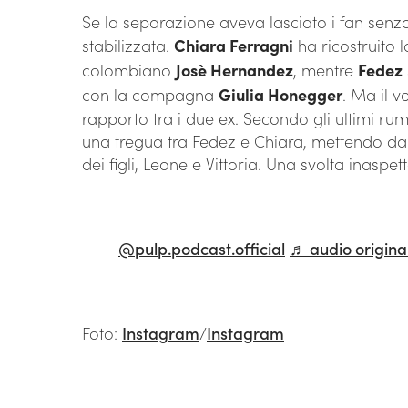
Se la separazione aveva lasciato i fan senz
stabilizzata.
Chiara Ferragni
ha ricostruito 
colombiano
Josè Hernandez
, mentre
Fedez
con la compagna
Giulia Honegger
. Ma il v
rapporto tra i due ex. Secondo gli ultimi rum
una tregua tra Fedez e Chiara, mettendo da 
dei figli, Leone e Vittoria. Una svolta inaspet
@pulp.podcast.official
♬ audio original
Foto:
Instagram
/
Instagram