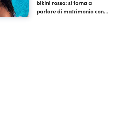
bikini rosso: si torna a
parlare di matrimonio con
Beretta