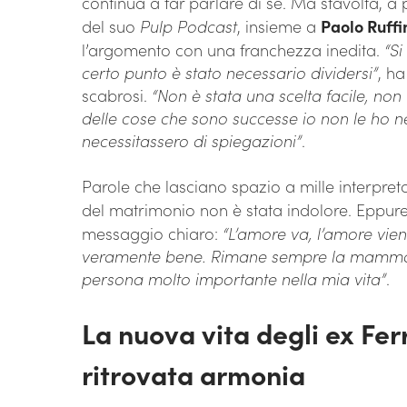
continua a far parlare di sé. Ma stavolta, a p
del suo
Pulp Podcast
, insieme a
Paolo Ruffi
l’argomento con una franchezza inedita.
“Si
certo punto è stato necessario dividersi”
, h
scabrosi.
“Non è stata una scelta facile, non 
delle cose che sono successe io non le ho
necessitassero di spiegazioni”
.
Parole che lasciano spazio a mille interpre
del matrimonio non è stata indolore. Eppur
messaggio chiaro:
“L’amore va, l’amore vie
veramente bene. Rimane sempre la mamma 
persona molto importante nella mia vita”
.
La nuova vita degli ex Fer
ritrovata armonia