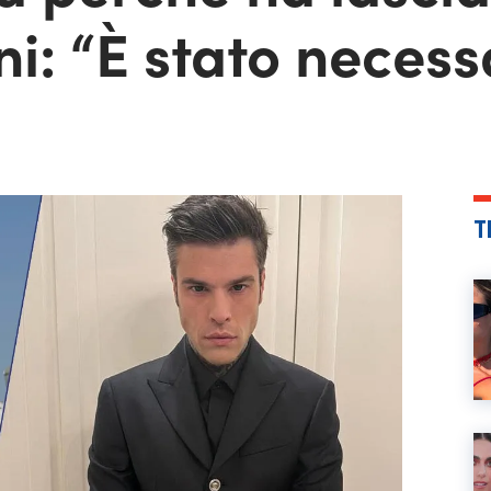
i: “È stato necess
T