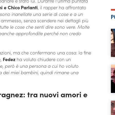
arlare è stato lui. Durante l’ultima puntata
ni
e
Chico Parlanti
, il rapper ha affrontato
 sono inanellate una serie di cose e a un
P
a ammesso, senza scendere nei dettagli più
tutte le cose che senti dire sono vere. Molte
 neanche approfondite perché non credo
tazioni, ma che confermano una cosa: la fine
e,
Fedez
ha voluto chiudere con un
ne, però è una persona a cui ho voluto
dei miei bambini, quindi rimane una
ragnez: tra nuovi amori e