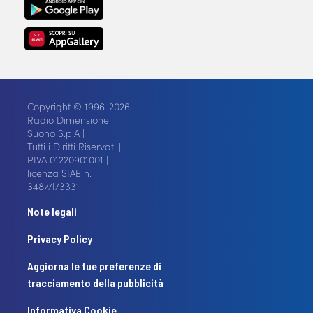
Copyright © 1996-2026
Radio Dimensione
Suono S.p.A |
Tutti i Diritti Riservati |
P.IVA 01220901001 |
licenza SIAE n.
3487/I/3331
Note legali
Privacy Policy
Aggiorna le tue preferenze di
tracciamento della pubblicità
Informativa Cookie