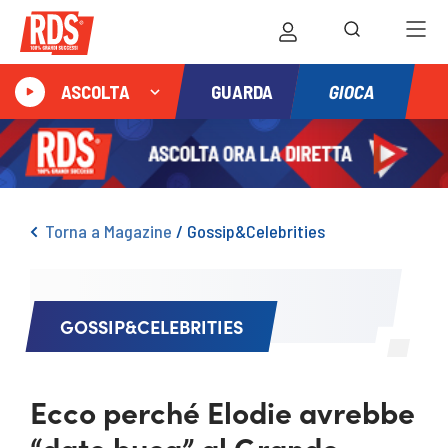
GIOCA
ASCOLTA
GUARDA
Torna a Magazine
/
Gossip&Celebrities
GOSSIP&CELEBRITIES
Ecco perché Elodie avrebbe
“dato buca” al Grande