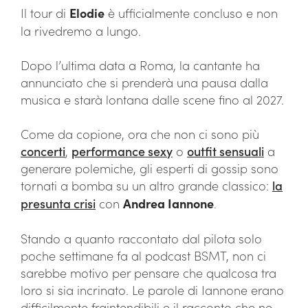
Il tour di
Elodie
è ufficialmente concluso e non
la rivedremo a lungo.
Dopo l’ultima data a Roma, la cantante ha
annunciato che si prenderà una pausa dalla
musica e starà lontana dalle scene fino al 2027.
Come da copione, ora che non ci sono più
concerti
,
performance sexy
o
outfit sensuali
a
generare polemiche, gli esperti di gossip sono
tornati a bomba su un altro grande classico:
la
presunta crisi
con
Andrea Iannone
.
Stando a quanto raccontato dal pilota solo
poche settimane fa al podcast BSMT, non ci
sarebbe motivo per pensare che qualcosa tra
loro si sia incrinato. Le parole di Iannone erano
difficilmente fraintendibili e il racconto che ne