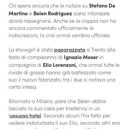
Chi spera ancora che le notizie su
Stefano De
Martino
e
Belen Rodriguez
siano infondate
dovrà rassegnarsi. Anche se la coppia non ha
ancora commentato ufficialmente le
indiscrezioni, la crisi ormai sembra ufficiale.
La showgirl è stata
paparazzata
a Trento alla
festa di compleanno di
Ignazio Moser
in
compagnia di
Elio Lorenzoni,
che ormai tutte le
riviste di gossip hanno già battezzato come
suo il nuovo fidanzato; tra i due si notava una
certa intesa.
Ritornata a Milano, pare che Belen abbia
lasciato la sua casa per trasferirsi in un
l
ussuoso hotel
. Secondo alcuni l’ha fatto per
vedere indisturbata il suo Elio, secondo altri era