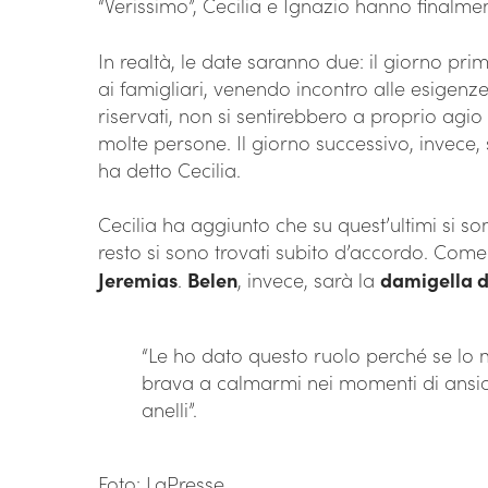
“Verissimo”, Cecilia e Ignazio hanno finalm
In realtà, le date saranno due: il giorno pr
ai famigliari, venendo incontro alle esigenz
riservati, non si sentirebbero a proprio agi
molte persone. Il giorno successivo, invece, s
ha detto Cecilia.
Cecilia ha aggiunto che su quest’ultimi si son
resto si sono trovati subito d’accordo. Come t
Jeremias
.
Belen
, invece, sarà la
damigella d
“Le ho dato questo ruolo perché se lo
brava a calmarmi nei momenti di ansia.
anelli”.
Foto: LaPresse