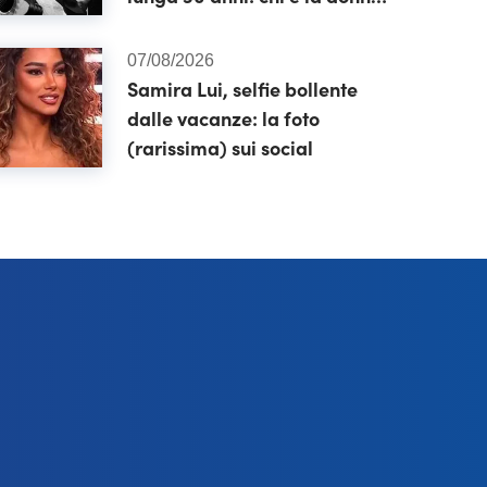
che gli è stata accanto fino
alla fine
07/08/2026
Samira Lui, selfie bollente
dalle vacanze: la foto
(rarissima) sui social