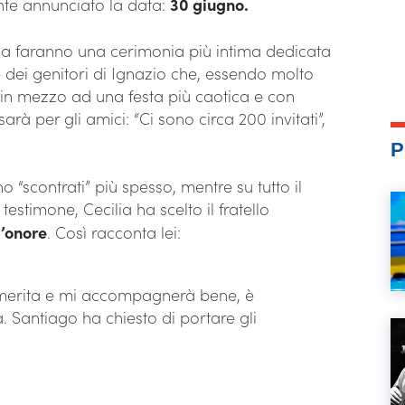
ente annunciato la data:
30 giugno.
ima faranno una cerimonia più intima dedicata
e dei genitori di Ignazio che, essendo molto
o in mezzo ad una festa più caotica e con
arà per gli amici: “Ci sono circa 200 invitati”,
P
o “scontrati” più spesso, mentre su tutto il
estimone, Cecilia ha scelto il fratello
’onore
. Così racconta lei:
 merita e mi accompagnerà bene, è
 Santiago ha chiesto di portare gli