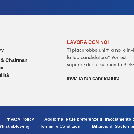
LAVORA CON NOI
Ti piacerebbe unirti a noi e inv
ry
la tua candidatura? Vorresti
 & Chairman
saperne di più sul mondo RDS
ci
ilità
Invia la tua candidatura
Privacy Policy
Aggiorna le tue preferenze di tracciamento d
Whistleblowing
Termini e Condizioni
Bilancio di Sostenibi