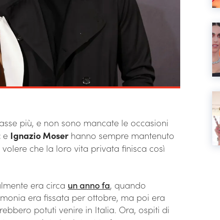
sse più, e non sono mancate le occasioni
z
e
Ignazio Moser
hanno sempre mantenuto
n volere che la loro vita privata finisca così
almente era circa
un anno fa
, quando
monia era fissata per ottobre, ma poi era
arebbero potuti venire in Italia. Ora, ospiti di