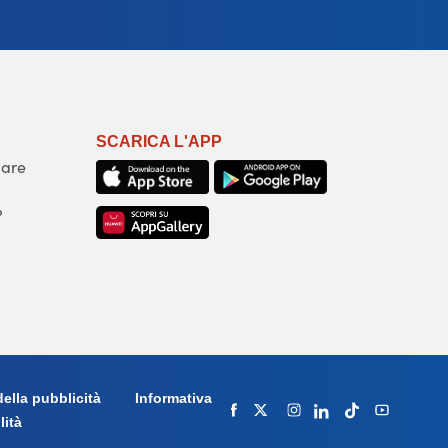
SCARICA L'APP
iare
?
ella pubblicità
Informativa
lità