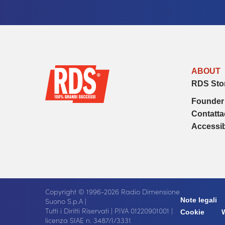
ABOUT
RDS Sto
Founder
Contatta
Accessib
Copyright © 1996-2026 Radio Dimensione
Suono S.p.A |
Note legali
Tutti i Diritti Riservati | P.IVA 01220901001 |
Cookie
licenza SIAE n. 3487/I/3331