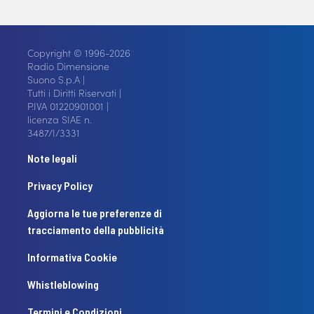
Copyright © 1996-2026
Radio Dimensione
Suono S.p.A |
Tutti i Diritti Riservati |
P.IVA 01220901001 |
licenza SIAE n.
3487/I/3331
Note legali
Privacy Policy
Aggiorna le tue preferenze di
tracciamento della pubblicità
Informativa Cookie
Whistleblowing
Termini e Condizioni