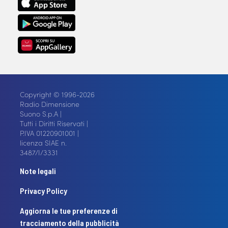
Copyright © 1996-2026
Radio Dimensione
Suono S.p.A |
Tutti i Diritti Riservati |
P.IVA 01220901001 |
licenza SIAE n.
3487/I/3331
Note legali
Privacy Policy
Aggiorna le tue preferenze di
tracciamento della pubblicità