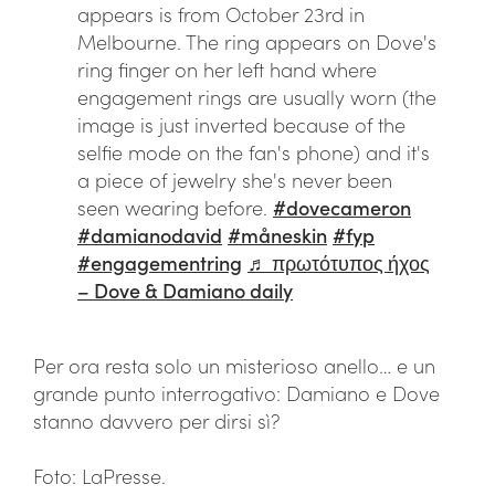
appears is from October 23rd in
Melbourne. The ring appears on Dove's
ring finger on her left hand where
engagement rings are usually worn (the
image is just inverted because of the
selfie mode on the fan's phone) and it's
a piece of jewelry she's never been
seen wearing before.
#dovecameron
#damianodavid
#måneskin
#fyp
#engagementring
♬ πρωτότυπος ήχος
– Dove & Damiano daily
Per ora resta solo un misterioso anello… e un
grande punto interrogativo: Damiano e Dove
stanno davvero per dirsi sì?
Foto: LaPresse.