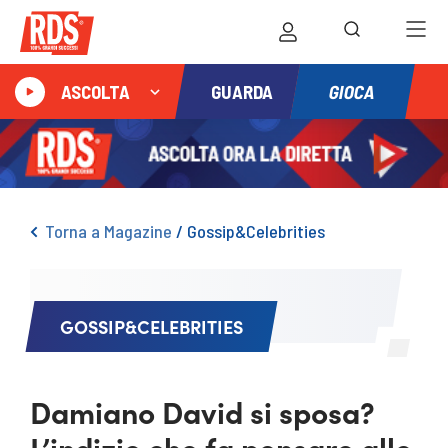
GIOCA
ASCOLTA
GUARDA
Torna a Magazine
/
Gossip&Celebrities
GOSSIP&CELEBRITIES
Damiano David si sposa?
L’indizio che fa pensare alle