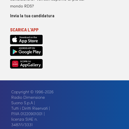
mondo RDS?
Invia la tua candidatura
SCARICA L'APP
Copyright © 1996-2026
Radio Dimensione
Suono S.p.A |
Tutti i Diritti Riservati |
P.IVA 01220901001 |
licenza SIAE n.
3487/I/3331